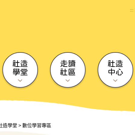
:::
社造
走讀
社造
學堂
社區
中心
社造學堂
>
數位學習專區