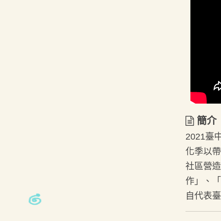
簡介
簡介
2021
化季以帶
社區營造
作」、「
自代表臺