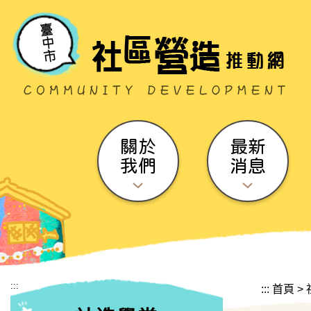
跳到主要內容區塊
關於
最新
我們
消息
:::
:::
首頁
>