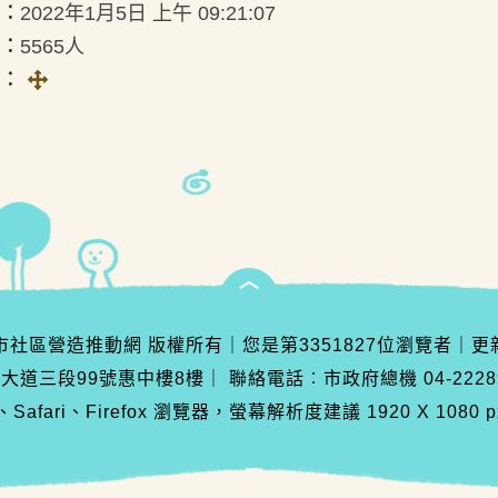
︰
2022年1月5日 上午 09:21:07
︰
5565人
全畫面
面︰
臺中市社區營造推動網 版權所有
｜
您是第
3351827
位瀏覽者
｜
更
灣大道三段99號惠中樓8樓
｜
聯絡電話︰市政府總機 04-222890
Safari、Firefox 瀏覽器，螢幕解析度建議 1920 X 1080 p