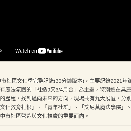
臺中市社區文化季完整記錄(30分鐘版本)，主要紀錄202
有魔法氛圍的「社造9又3/4月台」為主題，特別選在具
的歷程，找到邁向未來的方向，現場共有九大展區，分
文化教育扎根」、「青年社群」、「艾尼莫魔法學院」
中市社區營造與文化推廣的重要面向。