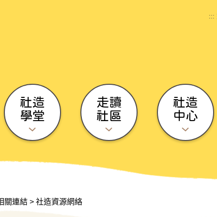
:::
社造
走讀
社造
學堂
社區
中心
相關連結
>
社造資源網絡