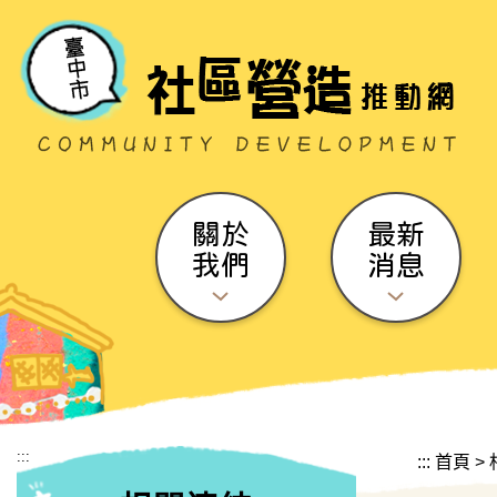
跳到主要內容區塊
關於
最新
我們
消息
:::
:::
首頁
>