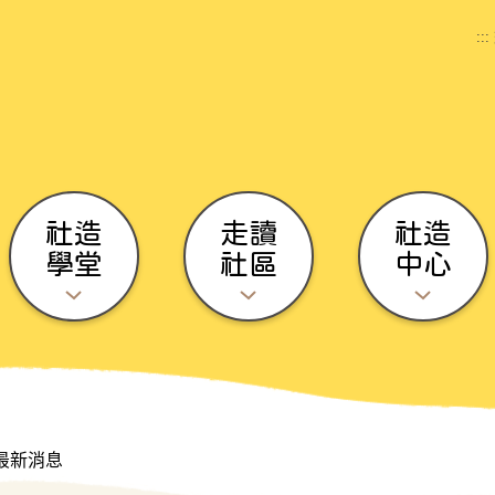
:::
社造
走讀
社造
學堂
社區
中心
最新消息