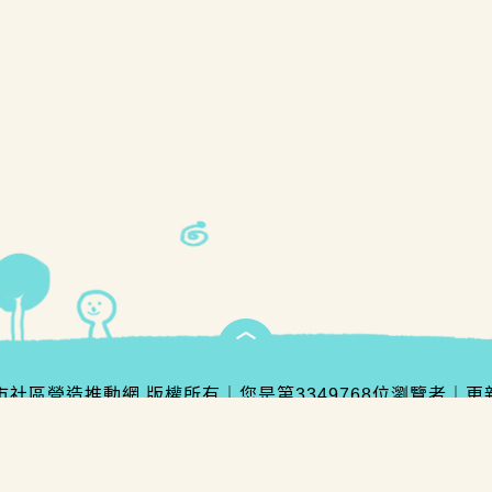
臺中市社區營造推動網 版權所有
｜
您是第
3349768
位瀏覽者
｜
更
灣大道三段99號惠中樓8樓
｜
聯絡電話︰市政府總機 04-222890
Safari、Firefox 瀏覽器，螢幕解析度建議 1920 X 1080 p