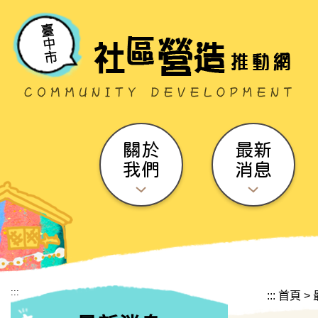
跳到主要內容區塊
關於
最新
我們
消息
:::
:::
首頁
>