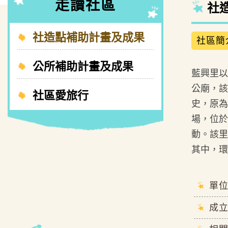
走讀社區
社
社造點補助計畫及成果
社區簡
公所補助計畫及成果
藍興里以
公廟，該
社區愛旅行
史，原為
場，位於
動。該里
其中，環
單
成立