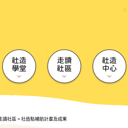
:::
社造
走讀
社造
學堂
社區
中心
走讀社區
>
社造點補助計畫及成果