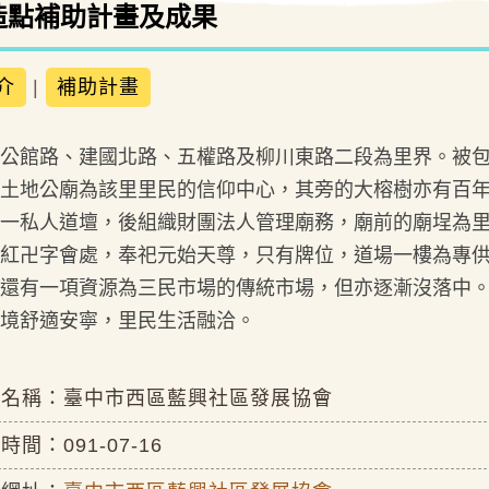
造點補助計畫及成果
介
|
補助計畫
公館路、建國北路、五權路及柳川東路二段為里界。被
土地公廟為該里里民的信仰中心，其旁的大榕樹亦有百
一私人道壇，後組織財團法人管理廟務，廟前的廟埕為
紅卍字會處，奉祀元始天尊，只有牌位，道場一樓為專
還有一項資源為三民市場的傳統市場，但亦逐漸沒落中
境舒適安寧，里民生活融洽。
位名稱：臺中市西區藍興社區發展協會
時間：091-07-16