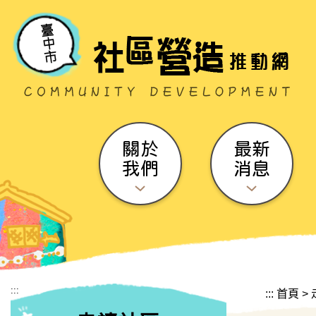
跳到主要內容區塊
關於
最新
我們
消息
:::
:::
首頁
>