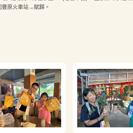
KE回豐原火車站→賦歸。