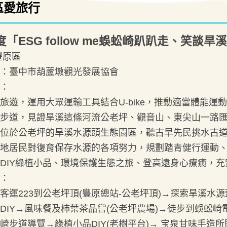
區愛旅行
年度「ESG follow me蜈蚣崎趴趴走、笑談
豐原區
：臺中市葫蘆墩觀光發展協會
：
旅遊，運用大眾運輸工具結合U-bike，推動適當體能運
步道，見證旱溪這條河流公老坪、觀音山、東尖山一路
位於公老坪的旱溪水源頭生態園區，聽古早先民挑水古
地居民對復育保存水源的各項努力，規劃踏青健行運動
DIY綠植小品、環境保護生態之旅、登高遠身心療癒，充
：
客運223到公老坪頂(豐原總站-公老坪頂)→探索旱溪水
DIY→風味餐及柿葉茶品嘗(公老坪農場)→徒步到蜈蚣崎
崎步道導覽→綠植小品DIY(老樹平台)→ 宝泉甘味手造