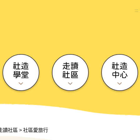
:::
社造
走讀
社造
學堂
社區
中心
走讀社區
>
社區愛旅行