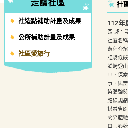
走讀社區
社
社造點補助計畫及成果
112
區 域：
公所補助計畫及成果
社區名稱
遊程介紹
社區愛旅行
體驗低碳
蚣崎登山
中，探索
事，與當
染體驗與
路線規劃
搭乘豐原
物染體驗
口→蜈蚣