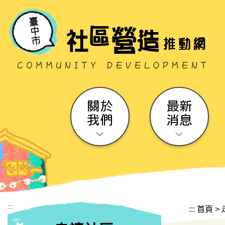
跳到主要內容區塊
關於
最新
我們
消息
:::
:::
首頁
>