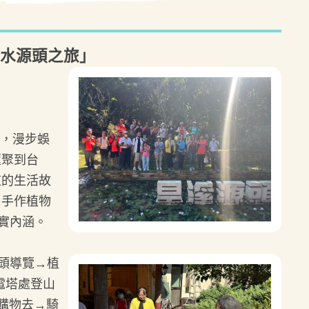
旱溪水源頭之旅」
動，漫步蜈
匯聚到台
道的生活故
、手作植物
實內涵。
源頭導覽→植
電塔處登山
所購物去→騎