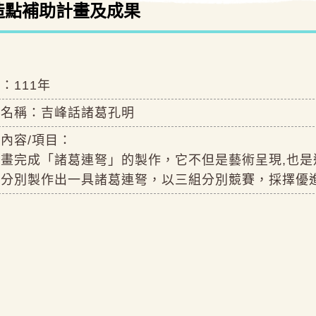
造點補助計畫及成果
：111年
畫名稱：吉峰話諸葛孔明
內容/項目：
畫完成「諸葛連弩」的製作，它不但是藝術呈現,也是
組分別製作出一具諸葛連弩，以三組分別競賽，採擇優