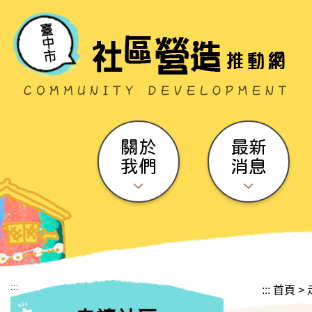
跳到主要內容區塊
關於
最新
我們
消息
:::
:::
首頁
>