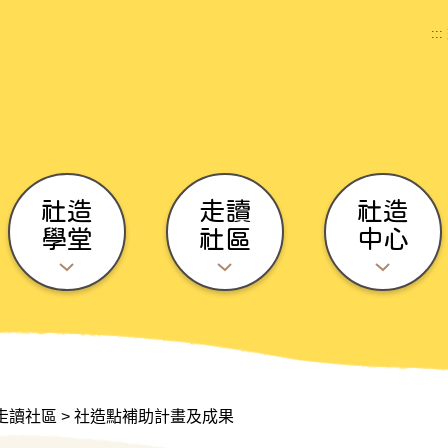
:::
社造
走讀
社造
學堂
社區
中心
走讀社區
>
社造點補助計畫及成果