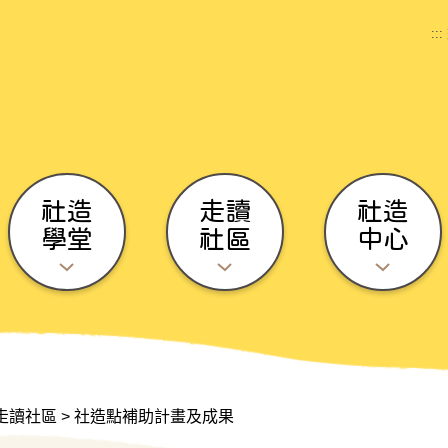
:::
社造
走讀
社造
學堂
社區
中心
走讀社區
>
社造點補助計畫及成果