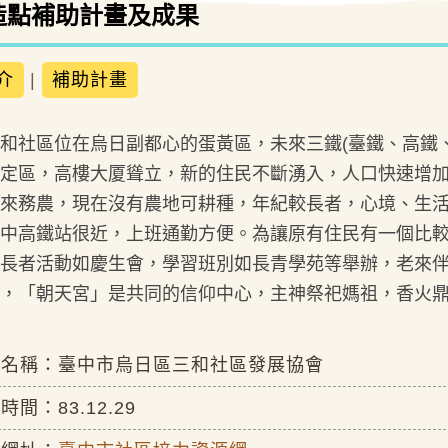
造點補助計畫及成果
介
|
補助計畫
和社區位在烏日副都心的蛋黃區，未來三鐵(臺鐵、高鐵
定區，高樓大厦聳立，新的住民不斷湧入，人口快速增加
來務農，現在沒有農地可耕種，年紀較長者，心境、生
中高鐵站很近，上班通勤方便。為讓原有住民有一個比
長者活動如慶生會，學習班別如長青學苑等舉辦，老來
，「朝天宮」是共同的信仰中心，主神祭祀媽祖，香火
位名稱：臺中市烏日區三和社區發展協會
時間：83.12.29