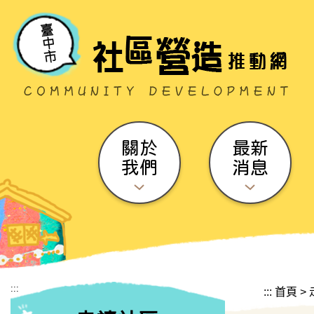
跳到主要內容區塊
關於
最新
我們
消息
:::
:::
首頁
>