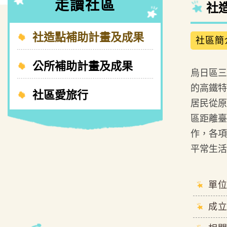
走讀社區
社
社造點補助計畫及成果
社區簡
公所補助計畫及成果
烏日區三
的高鐵特
社區愛旅行
居民從原
區距離臺
作，各項
平常生活
單
成立